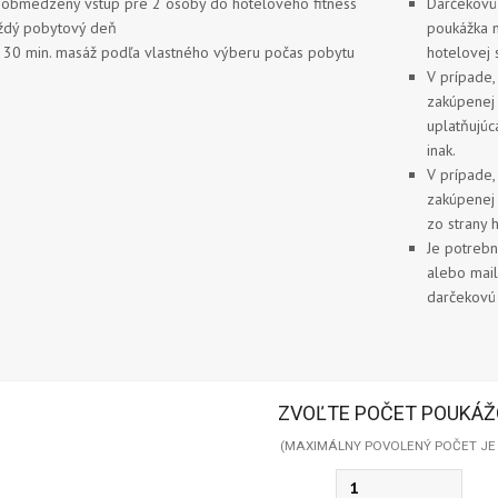
obmedzený vstup pre 2 osoby do hotelového fitness
Darčekovú 
ždý pobytový deň
poukážka n
 30 min. masáž podľa vlastného výberu počas pobytu
hotelovej 
V prípade,
zakúpenej 
uplatňujúc
inak.
V prípade,
zakúpenej 
zo strany 
Je potrebn
alebo mai
darčekovú
ZVOĽTE POČET POUKÁŽ
(MAXIMÁLNY POVOLENÝ POČET JE 