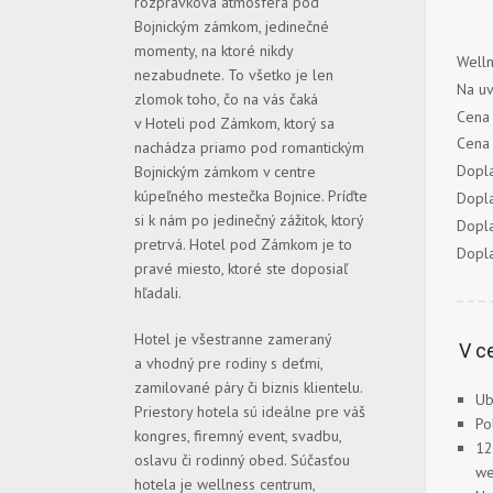
rozprávková atmosféra pod
Bojnickým zámkom, jedinečné
momenty, na ktoré nikdy
Welln
nezabudnete. To všetko je len
Na uv
zlomok toho, čo na vás čaká
Cena 
v Hoteli pod Zámkom, ktorý sa
Cena 
nachádza priamo pod romantickým
Dopla
Bojnickým zámkom v centre
kúpeľného mestečka Bojnice. Príďte
Dopla
si k nám po jedinečný zážitok, ktorý
Dopla
pretrvá. Hotel pod Zámkom je to
Dopla
pravé miesto, ktoré ste doposiaľ
hľadali.
Hotel je všestranne zameraný
V c
a vhodný pre rodiny s deťmi,
zamilované páry či biznis klientelu.
Ub
Priestory hotela sú ideálne pre váš
Po
kongres, firemný event, svadbu,
12
oslavu či rodinný obed. Súčasťou
we
hotela je wellness centrum,