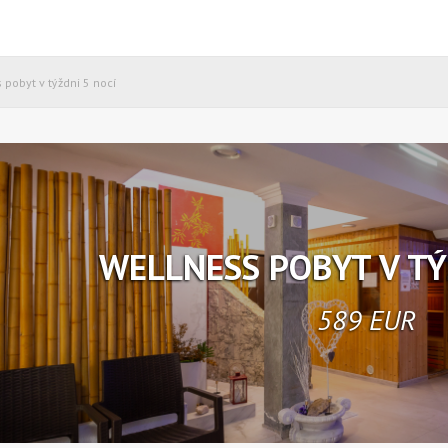
 pobyt v týždni 5 nocí
WELLNESS POBYT V TÝ
589 EUR