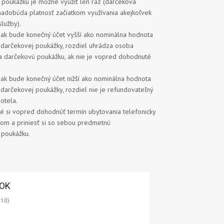
poukážku je možné využiť len raz (darčeková
adobúda platnosť začiatkom využívania akejkoľvek
služby).
 ak bude konečný účet vyšší ako nominálna hodnota
darčekovej poukážky, rozdiel uhrádza osoba
a darčekovú poukážku, ak nie je vopred dohodnuté
 ak bude konečný účet nižší ako nominálna hodnota
darčekovej poukážky, rozdiel nie je refundovateľný
hotela.
é si vopred dohodnúť termín ubytovania telefonicky
lom a priniesť si so sebou predmetnú
 poukážku.
OK
10)