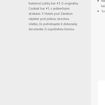
Ne
hotelový Lobby bar #1 či originálny
ka
Cocktail bar #1 s jedinečnými
1x
drinkami. V Hoteli pod Zámkom
nájdete pod jednou strechou
všetko, čo potrebujete k dokonalej
dovolenke či úspešnému biznisu.