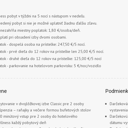
ess pobyt v týždni na 5 nocí s nástupom v nedeľu.
edený pobyt si nie je možné uplatniť žiadnu ďalšiu zľavu.
nezahŕňa miestny poplatok: 1,80 €/osoba/deň.
platí pri obsadení izby dvomi osobami.
tok - dospelá osoba na prístelke: 247,50 €/5 nocí.
tok - prvé dieťa do 12 rokov na prístelke len 25,00 €/5 nocí.
tok - druhé dieťa do 12 rokov na prístelke: 125,00 €/5 nocí
tok - parkovanie na hotelovom parkovisku: 5 €/noc/vozidlo
ene
Podmien
ytovanie v dvojlôžkovej izbe Classic pre 2 osoby
Darčeková
lpenzia – raňajky a večere formou bufetových stolov
vystavenia
0 minútový vstup pre 2 osoby do hotelového
Darčekovú
llness každý pobytový deň
dátumu vys