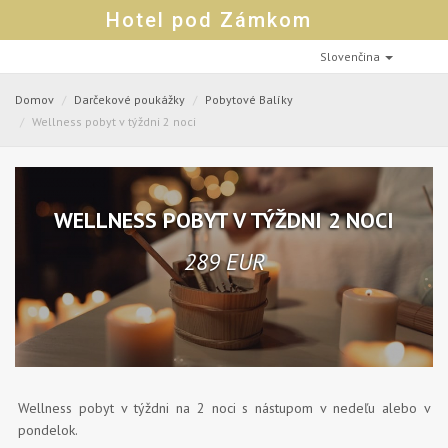
Hotel pod Zámkom
Slovenčina
Domov
Darčekové poukážky
Pobytové Balíky
Wellness pobyt v týždni 2 noci
WELLNESS POBYT V TÝŽDNI 2 NOCI
289 EUR
Wellness pobyt v týždni na 2 noci s nástupom v nedeľu alebo v
pondelok.