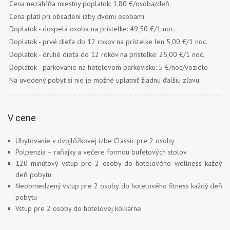
Cena nezahŕňa miestny poplatok: 1,80 €/osoba/deň.
Cena platí pri obsadení izby dvomi osobami.
Doplatok - dospelá osoba na prístelke: 49,50 €/1 noc.
Doplatok - prvé dieťa do 12 rokov na prístelke len 5,00 €/1 noc.
Doplatok - druhé dieťa do 12 rokov na prístelke: 25,00 €/1 noc.
Doplatok - parkovanie na hotelovom parkovisku: 5 €/noc/vozidlo
Na uvedený pobyt si nie je možné uplatniť žiadnu ďalšiu zľavu.
V cene
Ubytovanie v dvojlôžkovej izbe Classic pre 2 osoby
Polpenzia – raňajky a večere formou bufetových stolov
120 minútový vstup pre 2 osoby do hotelového wellness každý
deň pobytu
Neobmedzený vstup pre 2 osoby do hotelového fitness každý deň
pobytu
Vstup pre 2 osoby do hotelovej kolkárne