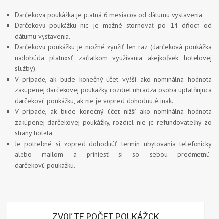
Darčeková poukážka je platná 6 mesiacov od dátumu vystavenia.
Darčekovú poukážku nie je možné stornovať po 14 dňoch od
dátumu vystavenia.
Darčekovú poukážku je možné využiť len raz (darčeková poukážka
nadobúda platnosť začiatkom využívania akejkoľvek hotelovej
služby).
V prípade, ak bude konečný účet vyšší ako nominálna hodnota
zakúpenej darčekovej poukážky, rozdiel uhrádza osoba uplatňujúca
darčekovú poukážku, ak nie je vopred dohodnuté inak.
V prípade, ak bude konečný účet nižší ako nominálna hodnota
zakúpenej darčekovej poukážky, rozdiel nie je refundovateľný zo
strany hotela.
Je potrebné si vopred dohodnúť termín ubytovania telefonicky
alebo mailom a priniesť si so sebou predmetnú
darčekovú poukážku.
ZVOĽTE POČET POUKÁŽOK