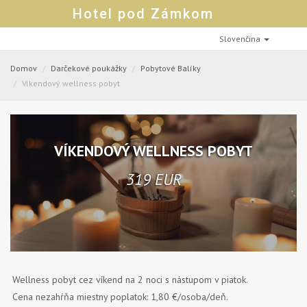
Hotel pod Zámkom
Slovenčina
Domov
Darčekové poukážky
Pobytové Balíky
Víkendový wellness pobyt
VÍKENDOVÝ WELLNESS POBYT
319 EUR
Wellness pobyt cez víkend na 2 noci s nástupom v piatok.
Cena nezahŕňa miestny poplatok: 1,80 €/osoba/deň.